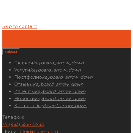
Skip to content
subject
Главная
keyboard_arrow_down
Услуги
keyboard_arrow_down
Портфолио
keyboard_arrow_down
Отзывы
keyboard_arrow_down
Клиенты
keyboard_arrow_down
Новости
keyboard_arrow_down
Контакты
keyboard_arrow_down
Телефон:
+7 (963) 658-22-33
Почта:
info@morisson.ru