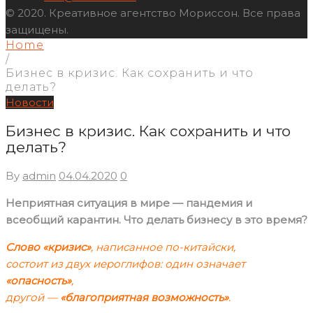
© 2020. Креативное агентство Мориссон. Все права
защищены.
Home
/
Бизнес в кризис. Как сохранить и что
делать?
Новости
Бизнес в кризис. Как сохранить и что
делать?
By
admin
04.04.2020
0
Неприятная ситуация в мире — пандемия и
всеобщий карантин. Что делать бизнесу в это время?
Слово «кризис»
, написанное по-китайски,
состоит из двух иероглифов: один означает
«опасность»
,
другой —
«благоприятная возможность»
.