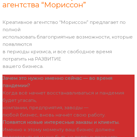
агентства “Мориссон”
Креативное агентство “Мориссон” предлагает по
полной
использовать благоприятные возможности, которые
появляются
в периоды кризиса, и все свободное время
потратить на РАЗВИТИЕ
вашего бизнеса.
Зачем это нужно именно сейчас — во время
пандемии?
Когда всё начнет восстанавливаться и пандемия
будет угасать,
компании, предприятия, заводы —
любой бизнес, вновь начнёт свою работу.
Появятся новые интересные заказы и клиенты.
Именно к этому моменту ваш бизнес должен
подготовиться и уже быть на первых позициях.