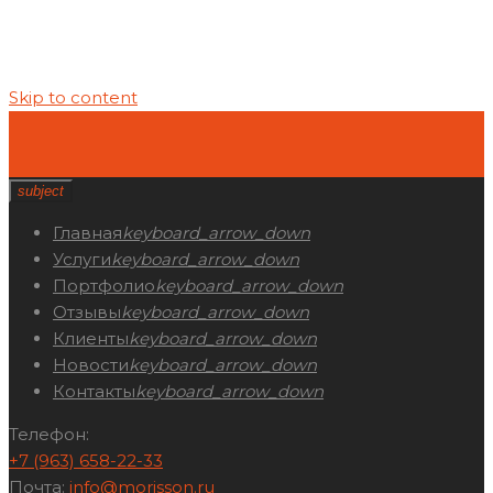
Skip to content
subject
Главная
keyboard_arrow_down
Услуги
keyboard_arrow_down
Портфолио
keyboard_arrow_down
Отзывы
keyboard_arrow_down
Клиенты
keyboard_arrow_down
Новости
keyboard_arrow_down
Контакты
keyboard_arrow_down
Телефон:
+7 (963) 658-22-33
Почта:
info@morisson.ru